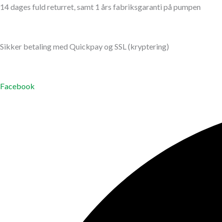
14 dages fuld returret, samt 1 års fabriksgaranti på pumpen
Sikker betaling med Quickpay og SSL (kryptering)
Facebook