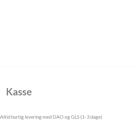
Gå
til
indholdet
Kasse
Altid hurtig levering med DAO og GLS (1-3 dage)